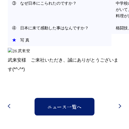
③ なぜ日本にこられたのですか？
中学校
がいて
料理が
© 2024 J CAREER
④ 日本に来て感動した事はなんですか？
格闘技
★
写 真
武来安様 ご来社いただき、誠にありがとうございま
す(*^-^*)
ニュース一覧へ