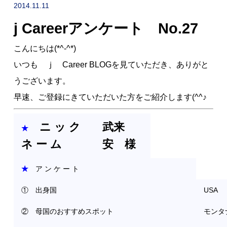
NEWS
2014.11.11
j Careerアンケート No.27
採用情報
RECRUIT
こんにちは(*^-^*)
いつも ｊ Career BLOGを見ていただき、ありがと
うございます。
早速、ご登録にきていただいた方をご紹介します(^^♪
ニ ッ ク
武来
★
ネ ー ム
安 様
★
ア ン ケ ー ト
お問い合わせ
① 出身国
USA
② 母国のおすすめスポット
モンタナ
採用企業の方へ
転職希望の方