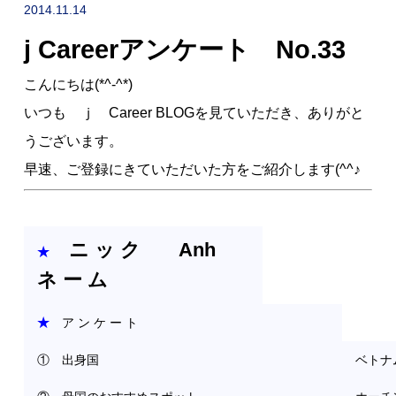
NEWS
2014.11.14
j Careerアンケート No.33
採用情報
RECRUIT
こんにちは(*^-^*)
いつも ｊ Career BLOGを見ていただき、ありがと
うございます。
早速、ご登録にきていただいた方をご紹介します(^^♪
ニ ッ ク
Anh
★
ネ ー ム
お問い合わせ
★
ア ン ケ ー ト
① 出身国
ベトナ
採用企業の方へ
転職希望の方