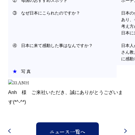
② 母国のおすすめスポット
ホーチ
③ なぜ日本にこられたのですか？
日本の
© 2024 J CAREER
あり、
考え方
日本に
④ 日本に来て感動した事はなんですか？
日本人
さん教
に感動
★
写 真
Anh 様 ご来社いただき、誠にありがとうございま
す(*^-^*)
ニュース一覧へ