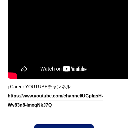
Engli
© 2024 J CAREER
j Career YOUTUBEチャンネル
https://www.youtube.com/channel/UCpIgsH-
Wv83n8-lmxqNkJ7Q