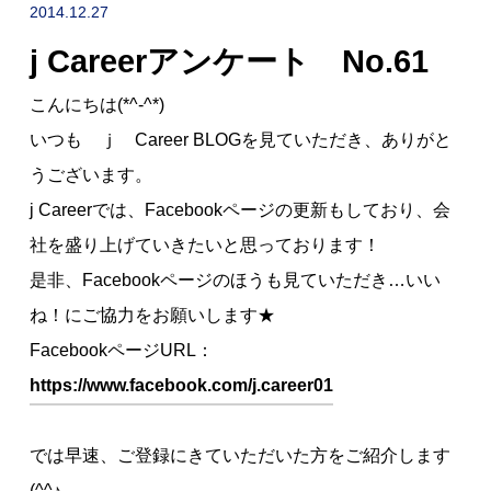
NEWS
2014.12.27
j Careerアンケート No.61
採用情報
RECRUIT
こんにちは(*^-^*)
いつも ｊ Career BLOGを見ていただき、ありがと
うございます。
j Careerでは、Facebookページの更新もしており、会
社を盛り上げていきたいと思っております！
是非、Facebookページのほうも見ていただき…いい
ね！にご協力をお願いします★
FacebookページURL：
お問い合わせ
https://www.facebook.com/j.career01
では早速、ご登録にきていただいた方をご紹介します
採用企業の方へ
転職希望の
(^^♪