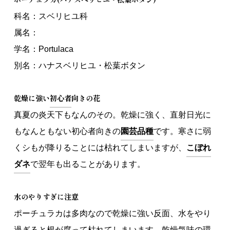
科名：スベリヒユ科
English
© 2024 J CAREER
属名：
学名：Portulaca
別名：ハナスベリヒユ・松葉ボタン
乾燥に強い
初心者
向きの花
真夏の炎天下もなんのその。乾燥に強く、直射日光に
もなんともない初心者向きの
園芸品種
です。寒さに弱
くシもが降りることには枯れてしまいますが、
こぼれ
ダネ
で翌年も出ることがあります。
水のやりすぎに注意
ポーチュラカは多肉なので乾燥に強い反面、水をやり
過ぎると根が腐って枯れてしまいます。乾燥気味の環