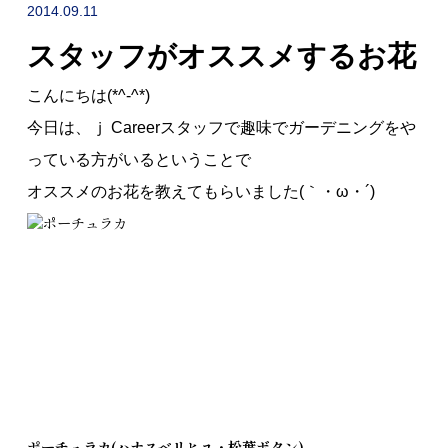
NEWS
2014.09.11
スタッフがオススメするお花
採用情報
RECRUIT
こんにちは(*^-^*)
今日は、ｊ Careerスタッフで趣味でガーデニングをや
っている方がいるということで
オススメのお花を教えてもらいました(｀・ω・´)
お問い合わせ
採用企業の方へ
転職希望の方へ
ポーチュラカ(
ハナスベリヒユ・松葉ボタン)